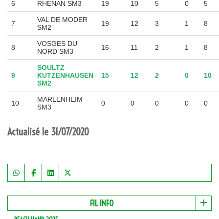
6
RHENAN SM3
19
10
5
0
5
VAL DE MODER
7
19
12
3
1
8
SM2
VOSGES DU
8
16
11
2
1
8
NORD SM3
SOULTZ
9
KUTZENHAUSEN
15
12
2
0
10
SM2
MARLENHEIM
10
0
0
0
0
0
SM3
Actualisé le 31/07/2020
FIL INFO